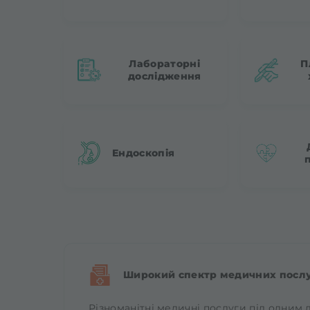
Лабораторні
П
дослідження
Ендоскопія
Широкий спектр медичних посл
Різноманітні медичні послуги під одним д