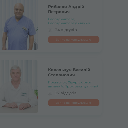
Рибалко Андрій
Петрович
Отоларинголог,
Отоларинголог дитячий
34 відгуків
Запис на консультацію
Ковальчук Василій
Степанович
Проктолог, Хірург, Хірург
дитячий, Проктолог дитячий
27 відгуків
Запис на консультацію