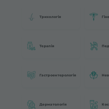
Трихологія
Гін
Терапія
Пед
Гастроентерологія
Нев
Дерматологія
Кос