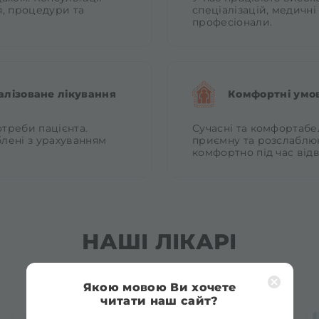
я, процедури та
спеціалізацій, медичні
професіонали.
алізоване лікування
Комфортні умо
отреби пацієнта.
Сучасні та комфортабе
блені з урахуванням
приємну та розслаблю
комфортно під час відв
НАШІ ЛІКАРІ
ЦЕ ПРОФЕСІЙНИЙ КОЛЕКТИВ
Якою мовою Ви хочете
читати наш сайт?