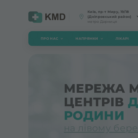
Київ, пр-т Миру, 19/18
(Дніпровський район)
метро Дарниця
ПРО НАС
НАПРЯМКИ
ЛІКАРІ
МЕРЕЖА 
ЦЕНТРІВ
Д
РОДИНИ
на лівому бере