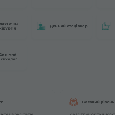
ластична
Денний стаціонар
хірургія
Дитячий
психолог
уг
Високий рівень
ахом. Консультації
У нас працюють високок