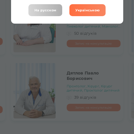
Мулик Наталія
Михайлівна
На русском
Українською
Гінеколог, Лікар
ультразвукової діагностики,
Гінеколог дитячий, Мамолог...
50 відгуків
Запис на консультацію
Дятлов Павло
Борисович
Проктолог, Хірург, Хірург
дитячий, Проктолог дитячий
39 відгуків
Запис на консультацію