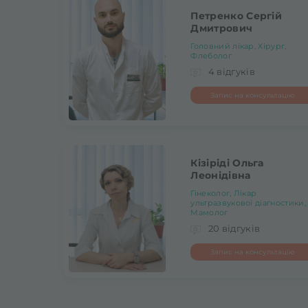
Петренко Сергій
Дмитрович
Головний лікар, Хірург,
Флеболог
4 відгуків
Запис на консультацію
Кізіріді Ольга
Леонідівна
Гінеколог, Лікар
ультразвукової діагностики,
Мамолог
20 відгуків
Запис на консультацію