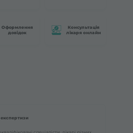
Оформлення
Консультація
довідок
лікаря онлайн
 експертизи
валіфіковані спеціалісти, лікарі різних