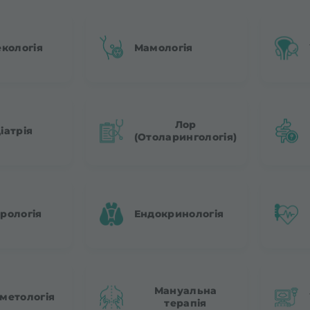
екологія
Мамологія
Лор
іатрія
(Отоларингологія)
рологія
Ендокринологія
Мануальна
метологія
терапія