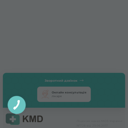
Зворотний дзвінок
Онлайн консультація
лікаря
КНОПКА
ЗВ'ЯЗКУ
Ліцензія наказ МОЗ України
№728 від 29.06.2017