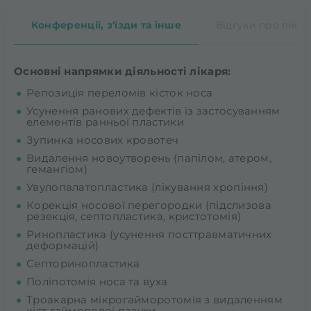
Конференції, з'їзди та інше
Відгуки про лікар
Основні напрямки діяльності лікаря:
Репозиція переломів кісток носа
Усунення ранових дефектів із застосуванням
елементів ранньої пластики
Зупинка носових кровотеч
Видалення новоутворень (папілом, атером,
гемангіом)
Увулопалатопластика (лікування хропіння)
Корекція носової перегородки (підслизова
резекція, септопластика, кристотомія)
Ринопластика (усунення посттравматичних
деформацій)
Септоринопластика
Поліпотомія носа та вуха
Троакарна мікрогайморотомія з видаленням
кіст гайморової пазухи