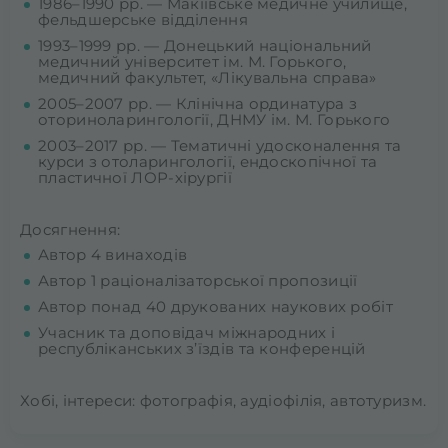
1986–1990 рр. — Макіївське медичне училище,
фельдшерське відділення
1993–1999 рр. — Донецький національний
медичний університет ім. М. Горького,
медичний факультет, «Лікувальна справа»
2005–2007 рр. — Клінічна ординатура з
оториноларингології, ДНМУ ім. М. Горького
2003–2017 рр. — Тематичні удосконалення та
курси з отоларингології, ендоскопічної та
пластичної ЛОР-хірургії
Досягнення:
Автор 4 винаходів
Автор 1 раціоналізаторської пропозиції
Автор понад 40 друкованих наукових робіт
Учасник та доповідач міжнародних і
республіканських з’їздів та конференцій
Хобі, інтереси: фотографія, аудіофілія, автотуризм.