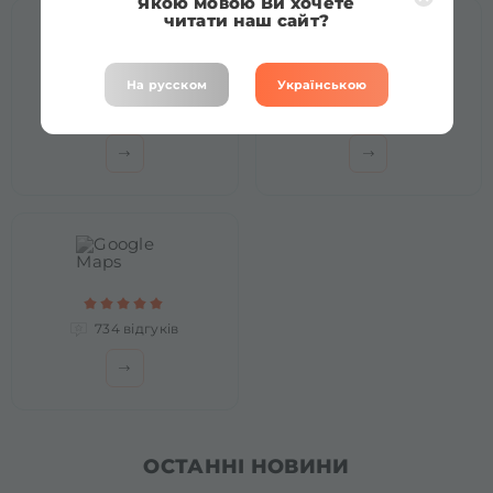
Якою мовою Ви хочете
читати наш сайт?
На русском
Українською
1374 відгуків
240 відгуків
734 відгуків
ОСТАННІ НОВИНИ