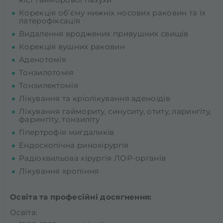
Корекція об’єму нижніх носових раковин та їх
латерофіксація
Видалення вроджених привушних свищів
Корекція вушних раковин
Аденотомія
Тонзилотомія
Тонзилектомія
Лікування та кріолікування аденоїдів
Лікування гаймориту, синуситу, отиту, ларингіту,
фарингіту, тонзиліту
Гіпертрофія мигдаликів
Ендоскопічна ринохірургія
Радіохвильова хірургія ЛОР-органів
Лікування хропіння
Освіта та професійні досягнення:
Освіта: