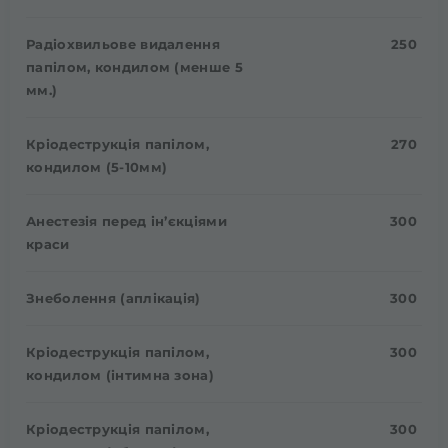
Радіохвильове видалення
250
папілом, кондилом (менше 5
мм.)
Кріодеструкція папілом,
270
кондилом (5-10мм)
Анестезія перед ін’єкціями
300
краси
Знеболення (аплікація)
300
Кріодеструкція папілом,
300
кондилом (інтимна зона)
Кріодеструкція папілом,
300