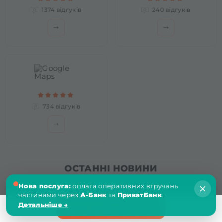
1374 відгуків
240 відгуків
734 відгуків
ОСТАННІ НОВИНИ
Нова послуга:
оплата оперативних втручань
частинами через
А-Банк
та
ПриватБанк
.
ЯК ПРАЦЮЄ РОЗСТРОЧКА У МЕДИЧНОМУ ЦЕНТРІ
Детальніше →
Запис на консультацію
«МЕДИЧНА ДОПОМОГА»