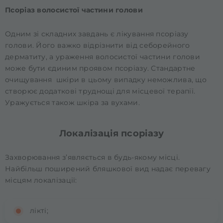
Псоріаз волосистої частини голови
Одним зі складних завдань є лікування псоріазу
голови. Його важко відрізнити від себорейного
дерматиту, а ураження волосистої частини голови
може бути єдиним проявом псоріазу. Стандартне
очищування шкіри в цьому випадку неможлива, що
створює додаткові труднощі для місцевої терапії.
Уражується також шкіра за вухами.
Локалізація псоріазу
Захворювання з’являється в будь-якому місці.
Найбільш поширений бляшкової вид надає перевагу
місцям локалізації:
лікті;