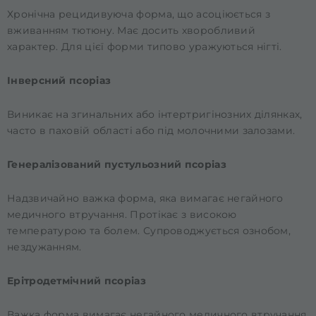
Хронічна рецидивуюча форма, що асоціюється з
вживанням тютюну. Має досить хворобливий
характер. Для цієї форми типово уражуються нігті.
Інверсний псоріаз
Виникає на згинальних або інтертригінозних ділянках,
часто в паховій області або під молочними залозами.
Генералізований пустульозний псоріаз
Надзвичайно важка форма, яка вимагає негайного
медичного втручання. Протікає з високою
температурою та болем. Супроводжується ознобом,
нездужанням.
Ерітродетмічний псоріаз
Важка форма вимагає негайного медичного втручання.