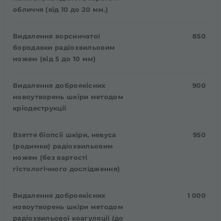
обличчя (від 10 до 20 мм.)
Видалення ворсинчатої
850
бородавки радіохвильовим
ножем (від 5 до 10 мм)
Видалення доброякісних
900
новоутворень шкіри методом
кріодеструкції
Взяття біопсії шкіри, невуса
950
(родимки) радіохвильовим
ножем (без вартості
гістологічного дослідження)
Видалення доброякісних
1 000
новоутворень шкіри методом
радіохвильової коагуляції (до