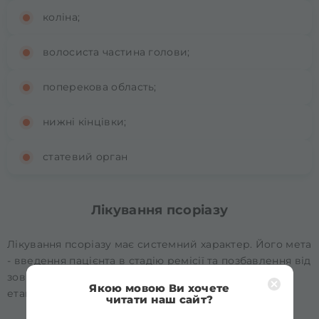
коліна;
волосиста частина голови;
поперекова область;
нижні кінцівки;
статевий орган
Лікування псоріазу
Лікування псоріазу має системний характер. Його мета
- введення пацієнта в стадію ремісії та позбавлення від
зовнішніх проявів на шкірі. Лікування складається з
Якою мовою Ви хочете
етапів:
читати наш сайт?