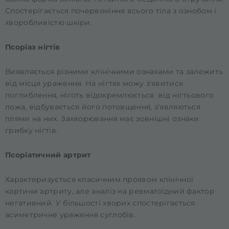
Спостерігається почервоніння всього тіла з ознобом і
хворобливістю шкіри.
Псоріаз нігтів
Виявляється різними клінічними ознаками та залежить
від місця ураження. На нігтях можу з'явитися
поглиблення, ніготь відокремлюється від нігтьового
ложа, відбувається його потовщення, з’являються
плями на них. Захворювання має зовнішні ознаки
грибку нігтів.
Псоріатичний артрит
Характеризується класичним проявом клінічної
картини артриту, але аналіз на ревматоїдний фактор
негативний. У більшості хворих спостерігається
асиметричне ураження суглобів.