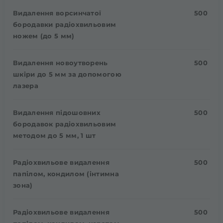
Видалення ворсинчатої
500
бородавки радіохвильовим
ножем (до 5 мм)
Видалення новоутворень
500
шкіри до 5 мм за допомогою
лазера
Видалення підошовних
500
бородавок радіохвильовим
методом до 5 мм, 1 шт
Радіохвильове видалення
500
папілом, кондилом (інтимна
зона)
Радіохвильове видалення
500