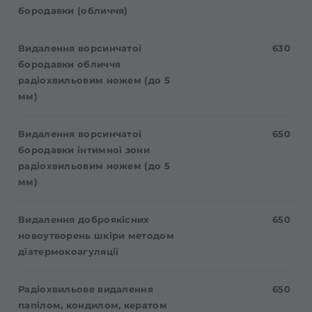
бородавки (обличчя)
Видалення ворсинчатої
630
бородавки обличчя
радіохвильовим ножем (до 5
мм)
Видалення ворсинчатої
650
бородавки інтимної зони
радіохвильовим ножем (до 5
мм)
Видалення доброякісних
650
новоутворень шкіри методом
діатермокоагуляції
Радіохвильове видалення
650
папілом, кондилом, кератом