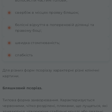
волосистій частині голови;
свербіж в місцях прояву бляшок;
болісні відчуття в поперековій ділянці та
правому боці;
швидка стомлюваність;
слабкість
Для різних форм псоріазу характерні різні клінічні
картини.
Бляшковий псоріаз.
Типова форма захворювання. Характеризується
червоними, чітко розділені, плямами, що лущаться, які
зливаються, утворюючи стабільні круглі або овальні