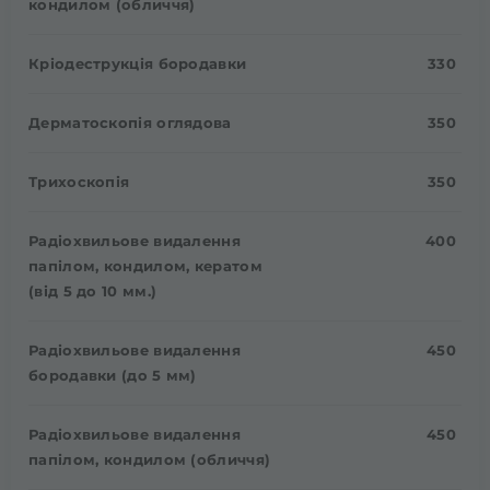
кондилом (обличчя)
Кріодеструкція бородавки
330
Дерматоскопія оглядова
350
Трихоскопія
350
Радіохвильове видалення
400
папілом, кондилом, кератом
(від 5 до 10 мм.)
Радіохвильове видалення
450
бородавки (до 5 мм)
Радіохвильове видалення
450
папілом, кондилом (обличчя)