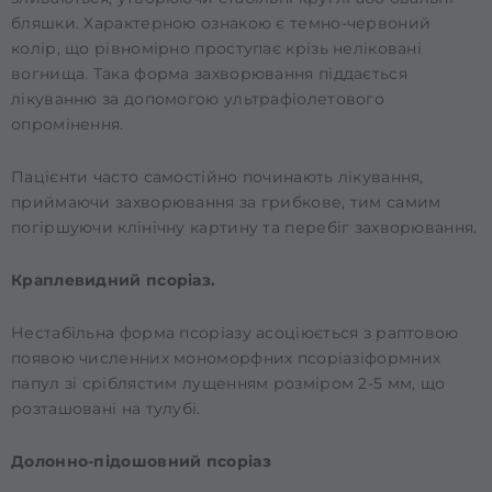
бляшки. Характерною ознакою є темно-червоний
колір, що рівномірно проступає крізь неліковані
вогнища. Така форма захворювання піддається
лікуванню за допомогою ультрафіолетового
опромінення.
Пацієнти часто самостійно починають лікування,
приймаючи захворювання за грибкове, тим самим
погіршуючи клінічну картину та перебіг захворювання.
Краплевидний псоріаз.
Нестабільна форма псоріазу асоціюється з раптовою
появою численних мономорфних псоріазіформних
папул зі сріблястим лущенням розміром 2-5 мм, що
розташовані на тулубі.
Долонно-підошовний псоріаз