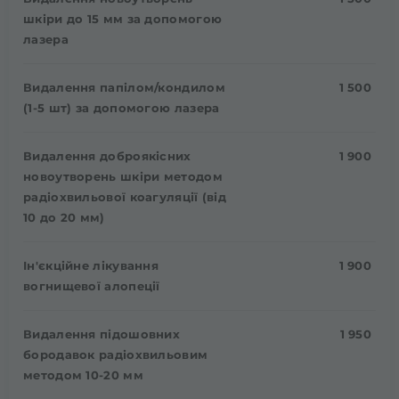
шкіри до 15 мм за допомогою
лазера
Видалення папілом/кондилом
1 500
(1-5 шт) за допомогою лазера
Видалення доброякісних
1 900
новоутворень шкіри методом
радіохвильової коагуляції (від
10 до 20 мм)
Ін'єкційне лікування
1 900
вогнищевої алопеції
Видалення підошовних
1 950
бородавок радіохвильовим
методом 10-20 мм