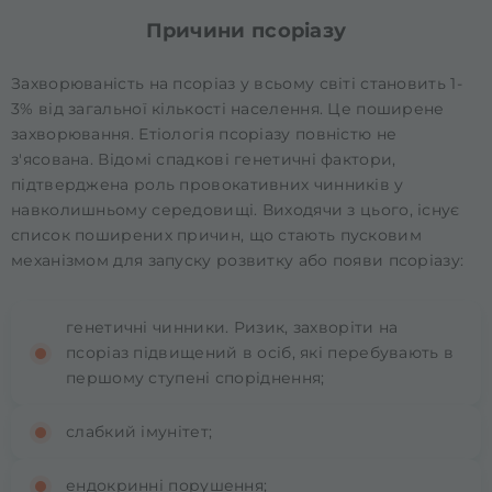
Причини псоріазу
Захворюваність на псоріаз у всьому світі становить 1-
3% від загальної кількості населення. Це поширене
захворювання. Етіологія псоріазу повністю не
з'ясована. Відомі спадкові генетичні фактори,
підтверджена роль провокативних чинників у
навколишньому середовищі. Виходячи з цього, існує
список поширених причин, що стають пусковим
механізмом для запуску розвитку або появи псоріазу:
генетичні чинники. Ризик, захворіти на
псоріаз підвищений в осіб, які перебувають в
першому ступені споріднення;
слабкий імунітет;
ендокринні порушення;