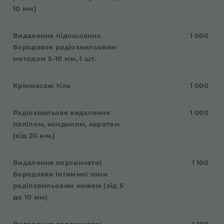
10 мм)
Видалення підошовних
1 000
бородавок радіохвильовим
методом 5-10 мм, 1 шт.
Кріомасаж тіла
1 000
Радіохвильове видалення
1 000
папілом, кондилом, кератом
(від 20 мм.)
Видалення ворсинчатої
1 100
бородавки інтимної зони
радіохвильовим ножем (від 5
до 10 мм)