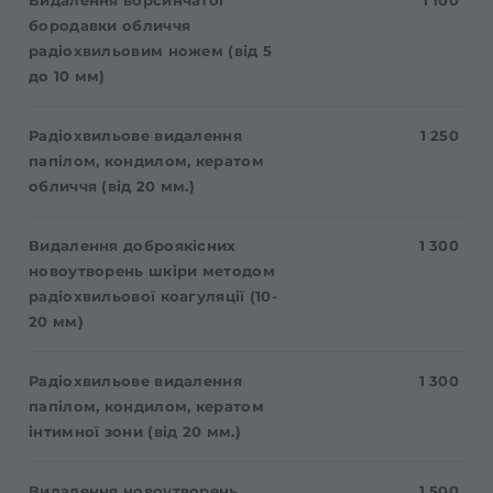
Видалення ворсинчатої
1 100
бородавки обличчя
радіохвильовим ножем (від 5
до 10 мм)
Радіохвильове видалення
1 250
папілом, кондилом, кератом
обличчя (від 20 мм.)
Видалення доброякісних
1 300
новоутворень шкіри методом
радіохвильової коагуляції (10-
20 мм)
Радіохвильове видалення
1 300
папілом, кондилом, кератом
інтимної зони (від 20 мм.)
Видалення новоутворень
1 500