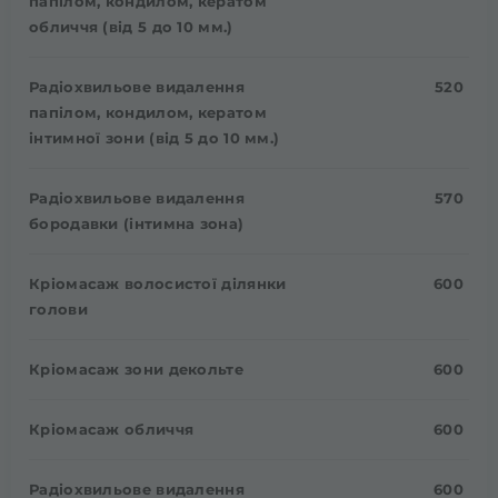
папілом, кондилом, кератом
обличчя (від 5 до 10 мм.)
Радіохвильове видалення
520
папілом, кондилом, кератом
інтимної зони (від 5 до 10 мм.)
Радіохвильове видалення
570
бородавки (інтимна зона)
Кріомасаж волосистої ділянки
600
голови
Кріомасаж зони декольте
600
Кріомасаж обличчя
600
Радіохвильове видалення
600