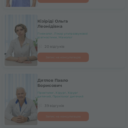
Кізіріді Ольга
Леонідівна
Гінеколог, Лікар ультразвукової
діагностики, Мамолог
20 відгуків
Запис на консультацію
Дятлов Павло
Борисович
Проктолог, Хірург, Хірург
дитячий, Проктолог дитячий
39 відгуків
Запис на консультацію