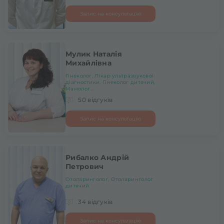
Запис на консультацію
Мулик Наталія
Михайлівна
Гінеколог, Лікар ультразвукової
діагностики, Гінеколог дитячий,
Мамолог...
50 відгуків
Запис на консультацію
Рибалко Андрій
Петрович
Отоларинголог, Отоларинголог
дитячий
34 відгуків
Запис на консультацію