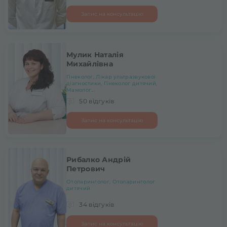
Запис на консультацію
Мулик Наталія
Михайлівна
Гінеколог, Лікар ультразвукової
діагностики, Гінеколог дитячий,
Мамолог...
50 відгуків
Запис на консультацію
Рибалко Андрій
Петрович
Отоларинголог, Отоларинголог
дитячий
34 відгуків
Запис на консультацію