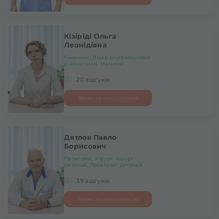
Кізіріді Ольга
Леонідівна
Гінеколог, Лікар ультразвукової
діагностики, Мамолог
20 відгуків
Запис на консультацію
Дятлов Павло
Борисович
Проктолог, Хірург, Хірург
дитячий, Проктолог дитячий
39 відгуків
Запис на консультацію