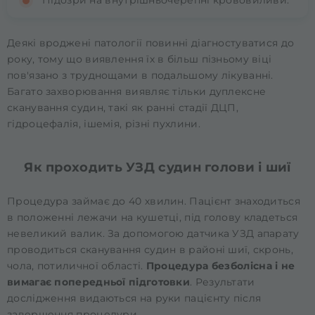
Підозри на внутрішньочерепні крововиливи.
Деякі вроджені патології повинні діагностуватися до
року, тому що виявлення їх в більш пізньому віці
пов'язано з труднощами в подальшому лікуванні.
Багато захворювання виявляє тільки дуплексне
сканування судин, такі як ранні стадії ДЦП,
гідроцефалія, ішемія, різні пухлини.
Як проходить УЗД судин голови і шиї
Процедура займає до 40 хвилин. Пацієнт знаходиться
в положенні лежачи на кушетці, під голову кладеться
невеликий валик. За допомогою датчика УЗД апарату
проводиться сканування судин в районі шиї, скронь,
чола, потиличної області.
Процедура безболісна і не
вимагає попередньої підготовки
. Результати
дослідження видаються на руки пацієнту після
завершення процедури.