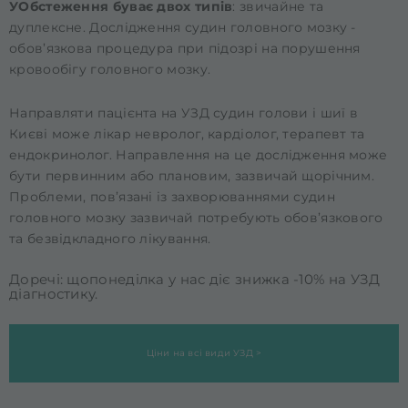
УОбстеження буває двох типів
: звичайне та
дуплексне. Дослідження судин головного мозку -
обов’язкова процедура при підозрі на порушення
кровообігу головного мозку.
Направляти пацієнта на
УЗД судин голови і шиї в
Києві
може лікар невролог, кардіолог, терапевт та
ендокринолог. Направлення на це дослідження може
бути первинним або плановим, зазвичай щорічним.
Проблеми, пов’язані із захворюваннями судин
головного мозку зазвичай потребують обов’язкового
та безвідкладного лікування.
Доречі: щопонеділка у нас діє знижка
-10% на УЗД
діагностику.
Ціни на всі види УЗД >