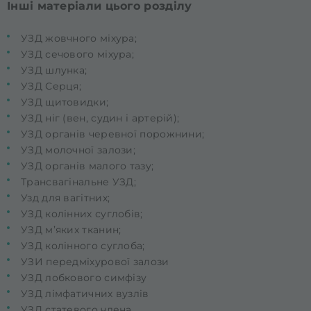
Інші матеріали цього розділу
УЗД жовчного міхура;
УЗД сечового міхура;
УЗД шлунка;
УЗД Серця;
УЗД щитовидки;
УЗД ніг (вен, судин і артерій);
УЗД органів черевної порожнини;
УЗД молочної залози;
УЗД органів малого тазу;
Трансвагінальне УЗД;
Узд для вагітних;
УЗД колінних суглобів;
УЗД м’яких тканин;
УЗД колінного суглоба;
УЗИ передміхурової залози
УЗД лобкового симфізу
УЗД лімфатичних вузлів
УЗД статевого члена