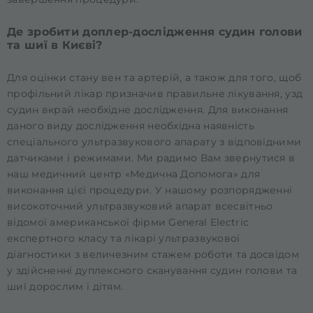
Де зробити доплер-дослідження судин голови
та шиї в Києві?
Для оцінки стану вен та артерій, а також для того, щоб
профільний лікар призначив правильне лікування, узд
судин вкрай необхідне дослідження. Для виконання
даного виду дослідження необхідна наявність
спеціального ультразвукового апарату з відповідними
датчиками і режимами. Ми радимо Вам звернутися в
наш медичний центр «Медична Допомога» для
виконання цієї процедури. У нашому розпорядженні
високоточний ультразвуковий апарат всесвітньо
відомої американської фірми General Electric
експертного класу та лікарі ультразвукової
діагностики з величезним стажем роботи та досвідом
у здійсненні дуплексного сканування судин голови та
шиї дорослим і дітям.