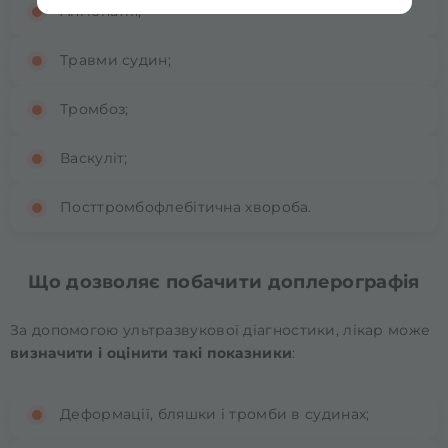
Ангіопатія;
Травми судин;
Тромбоз;
Васкуліт;
Посттромбофлебітична хвороба.
Що дозволяє побачити доплерографія
За допомогою ультразвукової діагностики, лікар може
визначити і оцінити такі показники
:
Деформації, бляшки і тромби в судинах;