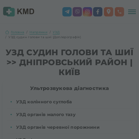
Головна
Напрямки
УЗД
УЗД судин голови та шиї (Доплерографія)
УЗД СУДИН ГОЛОВИ ТА ШИЇ
>> ДНІПРОВСЬКИЙ РАЙОН |
КИЇВ
Ультрозвукова діагностика
УЗД колінного суглоба
УЗД органів малого тазу
УЗД органів черевної порожнини