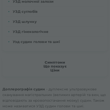
УЗД молочної залози
УЗД суглобів
УЗД шлунку
УЗД гінекологічне
Узд судин голови та шиї
Симптоми
Що показує
Ціни
Доплерографія судин
- дуплексне ультразвукове
сканування магістральних (великих артерій та вен, що
відповідають за кровопостачання мозку) судин. Також
може називатися УЗД судин голови та шиї.