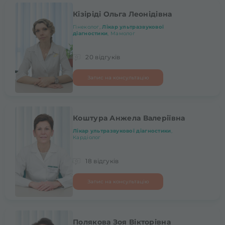
Кізіріді Ольга Леонідівна
Гінеколог,
Лікар ультразвукової
діагностики
, Мамолог
20 відгуків
Запис на консультацію
Коштура Анжела Валеріївна
Лікар ультразвукової діагностики
,
Кардіолог
18 відгуків
Запис на консультацію
Полякова Зоя Вікторівна