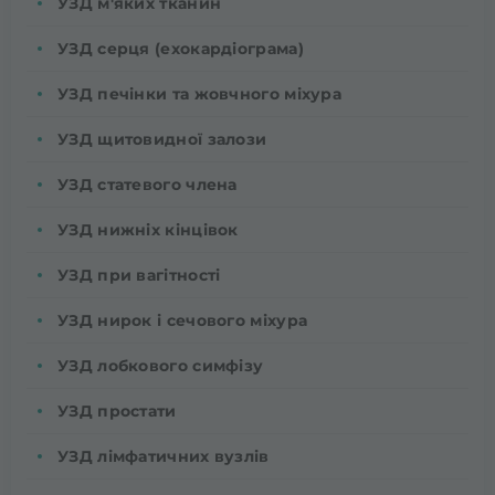
УЗД м'яких тканин
УЗД серця (ехокардіограма)
УЗД печінки та жовчного міхура
УЗД щитовидної залози
УЗД статевого члена
УЗД нижніх кінцівок
УЗД при вагітності
УЗД нирок і сечового міхура
УЗД лобкового симфізу
УЗД простати
УЗД лімфатичних вузлів