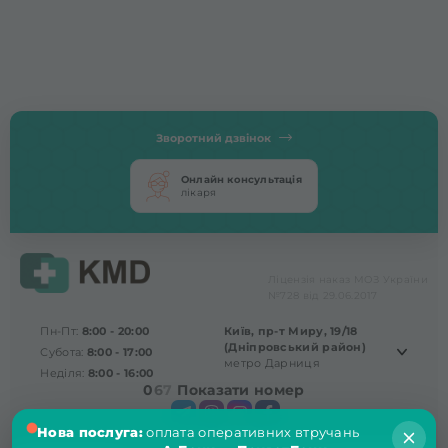
Зворотний дзвінок
Онлайн консультація
лікаря
Ліцензія наказ МОЗ України
№728 від 29.06.2017
Пн-Пт:
8:00 - 20:00
Київ, пр-т Миру, 19/18
(Дніпровський район)
Субота:
8:00 - 17:00
метро Дарниця
Неділя:
8:00 - 16:00
0
6
7
Показати номер
Нова послуга:
оплата оперативних втручань