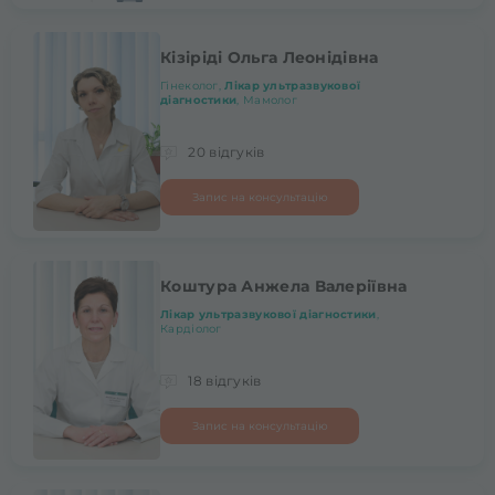
Кізіріді Ольга Леонідівна
Гінеколог,
Лікар ультразвукової
діагностики
, Мамолог
20 відгуків
Запис на консультацію
Коштура Анжела Валеріївна
Лікар ультразвукової діагностики
,
Кардіолог
18 відгуків
Запис на консультацію