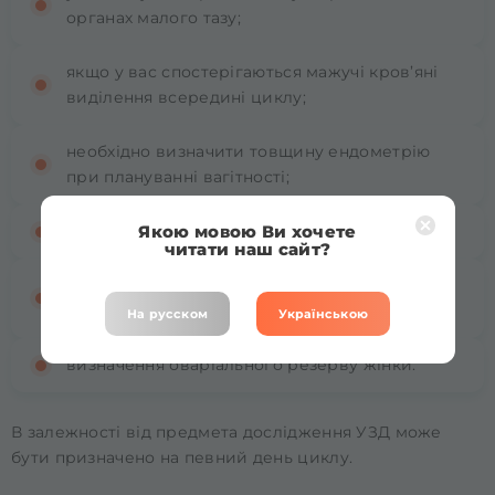
органах малого тазу;
якщо у вас спостерігаються мажучі кров’яні
виділення всередині циклу;
необхідно визначити товщину ендометрію
при плануванні вагітності;
Якою мовою Ви хочете
визначення дозрівання яйцеклітини;
читати наш сайт?
вимірювання розміру яйцеклітини
(фолікулометрія);
На русском
Українською
визначення оваріального резерву жінки.
В залежності від предмета дослідження УЗД може
бути призначено на певний день циклу.