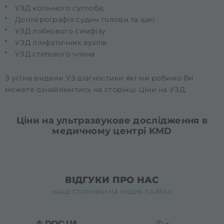
УЗД колінного суглоба;
Доплерографія судин голови та шиї
УЗД лобкового симфізу
УЗД лімфатичних вузлів
УЗД статевого члена
З усіма видами УЗ діагностики які ми робимо Ви
можете ознайомитись на сторінці
Ціни на УЗД
.
Ціни на ультразвукове дослідження в
медичному центрі KMD
ВІДГУКИ ПРО НАС
НАШІ СТОРІНКИ НА ІНШИХ САЙТАХ