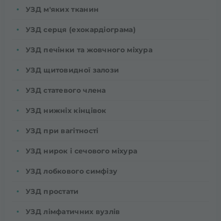
УЗД м'яких тканин
УЗД серця (ехокардіограма)
УЗД печінки та жовчного міхура
УЗД щитовидної залози
УЗД статевого члена
УЗД нижніх кінцівок
УЗД при вагітності
УЗД нирок і сечового міхура
УЗД лобкового симфізу
УЗД простати
УЗД лімфатичних вузлів