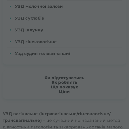
УЗД молочної залози
УЗД суглобів
УЗД шлунку
УЗД гінекологічне
Узд судин голови та шиї
Як підготуватись
Як роблять
Що показує
Ціни
УЗД вагінальне (інтравагінальне/гінеоклогічне/
трансвагінальне)
– це сучасний неінвазивний метод
діагностики патологій та захворювань органів малого