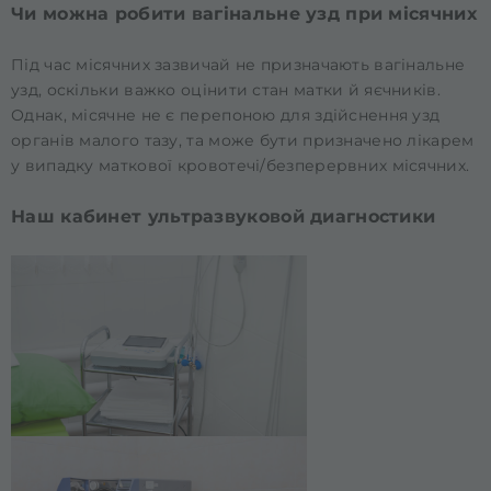
Чи можна робити вагінальне узд при місячних
Під час місячних зазвичай не призначають вагінальне
узд, оскільки важко оцінити стан матки й яєчників.
Однак, місячне не є перепоною для здійснення узд
органів малого тазу, та може бути призначено лікарем
у випадку маткової кровотечі/безперервних місячних.
Наш кабинет ультразвуковой диагностики