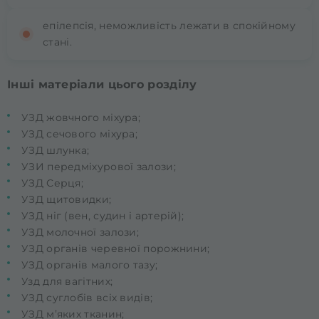
епілепсія, неможливість лежати в спокійному
стані.
Інші матеріали цього розділу
УЗД жовчного міхура;
УЗД сечового міхура;
УЗД шлунка;
УЗИ передміхурової залози;
УЗД Серця;
УЗД щитовидки;
УЗД ніг (вен, судин і артерій);
УЗД молочної залози;
УЗД органів черевної порожнини;
УЗД органів малого тазу;
Узд для вагітних;
УЗД суглобів всіх видів;
УЗД м’яких тканин;