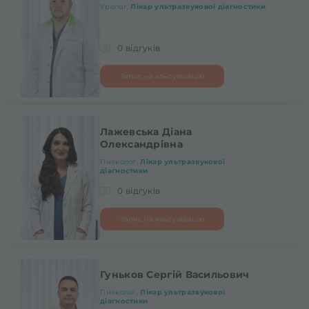
Уролог,
Лікар ультразвукової діагностики
0 відгуків
Запис на консультацію
Лажевська Діана
Олександрівна
Гінеколог,
Лікар ультразвукової
діагностики
0 відгуків
Запис на консультацію
Гуньков Сергій Васильович
Гінеколог,
Лікар ультразвукової
діагностики