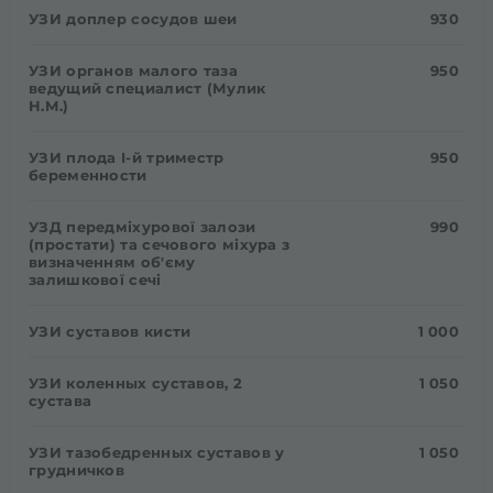
УЗИ доплер сосудов шеи
930
УЗИ органов малого таза
950
ведущий специалист (Мулик
Н.М.)
УЗИ плода I-й триместр
950
беременности
УЗД передміхурової залози
990
(простати) та сечового міхура з
визначенням об'єму
залишкової сечі
УЗИ суставов кисти
1 000
УЗИ коленных суставов, 2
1 050
сустава
УЗИ тазобедренных суставов у
1 050
грудничков