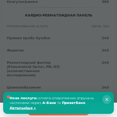
Коагулограмма
590
КАРДИО-РЕВМАТОИДНАЯ ПАНЕЛЬ
Наименование услуги
Цена, грн.
Прямая проба Кумбса
240
Феритин
240
Ревматоидный фактор
240
(Rheumatoid factor, РФ, RF)
(количественное
исследование)
Цианокобаламин
240
Нова послуга:
оплата оперативних втручань
Анализ мочи по Нечипоренко
470
частинами через
А-Банк
та
ПриватБанк
.
Детальніше →
Запись на консультацию
Трансферин
570