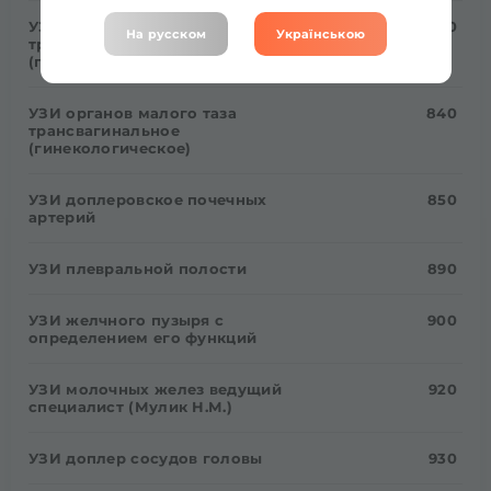
УЗИ органов малого таза
840
На русском
Українською
трансабдоминальное
(гинекологическое)
УЗИ органов малого таза
840
трансвагинальное
(гинекологическое)
УЗИ доплеровское почечных
850
артерий
УЗИ плевральной полости
890
УЗИ желчного пузыря с
900
определением его функций
УЗИ молочных желез ведущий
920
специалист (Мулик Н.М.)
УЗИ доплер сосудов головы
930