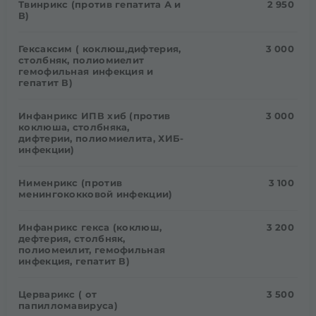
Твинрикс (против гепатита А и
2 950
В)
Гексаксим ( коклюш,дифтерия,
3 000
столбняк, полиомиелит
гемофильная инфекция и
гепатит В)
Инфанрикс ИПВ хиб (против
3 000
коклюша, столбняка,
дифтерии, полиомиелита, ХИБ-
инфекции)
Нименрикс (против
3 100
менингококковой инфекции)
Инфанрикс гекса (коклюш,
3 200
дефтерия, столбняк,
полиомеилит, гемофильная
инфекция, гепатит В)
Церварикс ( от
3 500
папилломавируса)