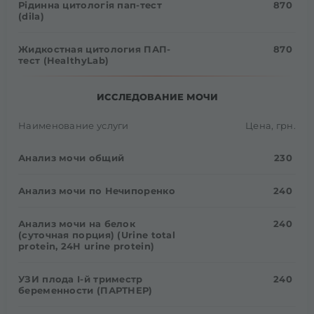
Рідинна цитологія пап-тест
870
(dila)
Жидкостная цитология ПАП-
870
тест (HealthyLab)
ИССЛЕДОВАНИЕ МОЧИ
Наименование услуги
Цена, грн.
Анализ мочи общий
230
Анализ мочи по Нечипоренко
240
Анализ мочи на белок
240
(суточная порция) (Urine total
protein, 24H urine protein)
УЗИ плода I-й триместр
240
беременности (ПАРТНЕР)