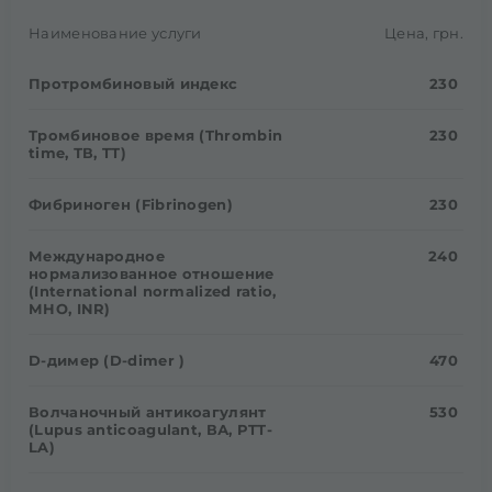
Наименование услуги
Цена, грн.
Протромбиновый индекс
230
Тромбиновое время (Thrombin
230
time, ТВ, TT)
Фибриноген (Fibrinogen)
230
Международное
240
нормализованное отношение
(International normalized ratio,
МНО, INR)
D-димер (D-dimer )
470
Волчаночный антикоагулянт
530
(Lupus anticoagulant, ВА, PTT-
LA)