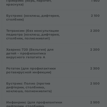
Приорикс (корь, паротит,
1 950
краснуха)
Бустрикс (коклюш, дифтерия,
2 100
столбняк)
Тетраксим (без консультации
2 200
педиатра (коклюш, дифтерия,
столбняк, полиомиелит)
Хаврикс 720 (Бельгия) для
2 200
детей – профилактика
вирусного гепатита А
Ротатек (для профилактики
2 300
ротавирусной инфекции)
Бустрикс Полио (против
2 500
дифтерии, столбняка,
коклюша, полиомиелита)
Инфанрикс (для профилактики
2 500
дифтерии, столбняка,