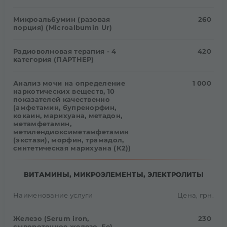
Микроальбумин (разовая
260
порция) (Microalbumin Ur)
Радиоволновая терапия - 4
420
категория (ПАРТНЕР)
Анализ мочи на определение
1 000
наркотических веществ, 10
показателей качественно
(амфетамин, бупренорфин,
кокаин, марихуана, метадон,
метамфетамин,
метилендиоксиметамфетамин
(экстази), морфин, трамадол,
синтетическая марихуана (К2))
ВИТАМИНЫ, МИКРОЭЛЕМЕНТЫ, ЭЛЕКТРОЛИТЫ
Наименование услуги
Цена, грн.
Железо (Serum iron,
230
сывороточное железо, Fe)