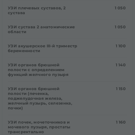
УЗИ плечевых суставов, 2
1 050
сустава
УЗИ сустава 2 анатомические
1 050
области
УЗИ акушерское III-й триместр
1 100
беременности
УЗИ органов брюшной
1 140
полости с определением
функций желчного пузыря
УЗИ органов брюшной
1 150
полости (печенка,
поджелудочная железа,
желчный пузырь, селезенка,
почки)
УЗИ почек, мочеточников и
1 160
мочевого пузыря, простаты
трансректально