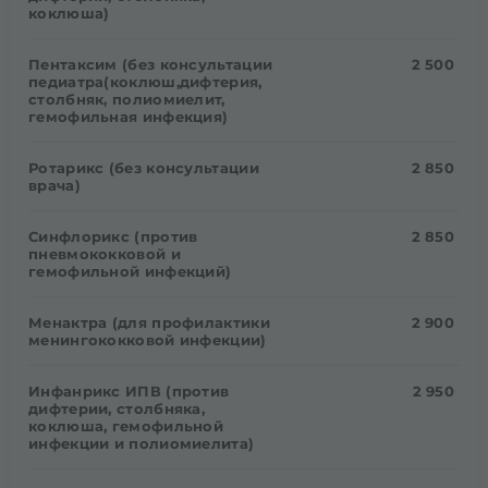
коклюша)
Пентаксим (без консультации
2 500
педиатра(коклюш,дифтерия,
столбняк, полиомиелит,
гемофильная инфекция)
Ротарикс (без консультации
2 850
врача)
Синфлорикс (против
2 850
пневмококковой и
гемофильной инфекций)
Менактра (для профилактики
2 900
менингококковой инфекции)
Инфанрикс ИПВ (против
2 950
дифтерии, столбняка,
коклюша, гемофильной
инфекции и полиомиелита)