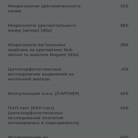
Микроскопия урогенитального
320
мазка
Мікроскопія урогенітального
380
мазку (жінки) (dila)
Мікроскопія вагінальних
390
виділень за критеріями Хей-
Айсон та шкалою Nugent (dila)
Цитоморфологическое
410
исследование выделений из
молочной железы
Консультация к.м.н. (ПАРТНЕР)
430
ПАП-тест (PAP-тест)
430
(цитоморфологическое
исследование эпителия
эктоцервикса и эндоцервикса)
Исследование на
450