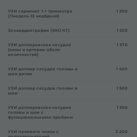
УЗИ скрининг 1-г триместра
1 200
(11недель-13 нед6дней)
Эхокардиография (ЭХО КГ)
1 250
УЗИ доплеровское сосудов
1 370
(вены и артерии обоих
конечностей)
УЗИ доплер сосудов головы и
1 400
шеи детям
УЗИ доплер сосудов головы и
1 500
шеи
УЗИ доплеровское сосудов
1 550
головы и шеи с
функциональными пробами
УЗИ полового члена с
2 200
допплерометрией