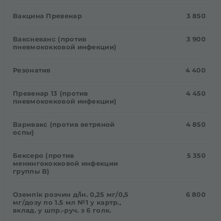
Вакцина Превенар
3 850
Ваксневанс (против
3 900
пневмококковой инфекции)
Резонатив
4 400
Превенар 13 (против
4 450
пневмококковой инфекции)
Варивакс (против ветряной
4 850
оспы)
Бексеро (против
5 350
менингококковой инфекции
группы B)
Оземпік розчин д/ін. 0,25 мг/0,5
6 800
мг/дозу по 1.5 мл №1 у картр.,
вклад. у шпр.-руч. з 6 голк.