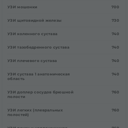
УЗИ мошонки
700
УЗИ щитовидной железы
730
УЗИ коленного сустава
740
УЗИ тазобедренного сустава
740
УЗИ плечевого сустава
740
УЗИ сустава 1 анатомическая
740
область
УЗИ доплер сосудов брюшной
760
полости
УЗИ легких (плевральных
760
полостей)
УЗИ почек и надпочечников
760