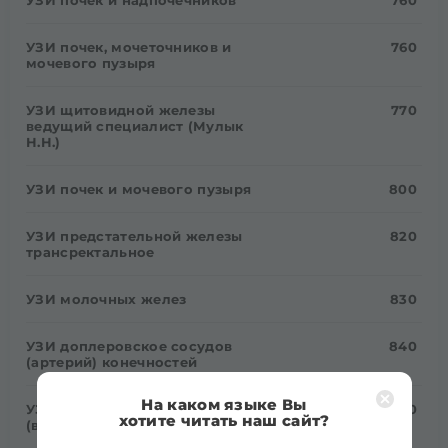
УЗИ почек, мочеточников и
760
мочевого пузыря
УЗИ щитовидной железы
770
ведущий специалист (Мулык
Н.Н.)
УЗИ почек и мочевого пузыря
800
УЗИ предстательной железы
820
трансректальное
УЗИ молочных желез
830
УЗИ доплеровское сосудов
840
(артерий) конечностей
На каком языке Вы
УЗИ доплеровское сосудов
840
хотите читать наш сайт?
(вен) конечностей