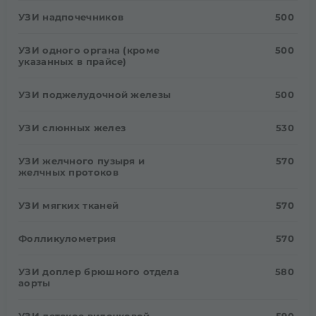
УЗИ надпочечников
500
УЗИ одного органа (кроме
500
указанных в прайсе)
УЗИ поджелудочной железы
500
УЗИ слюнных желез
530
УЗИ желчного пузыря и
570
желчных протоков
УЗИ мягких тканей
570
Фолликулометрия
570
УЗИ доплер брюшного отдела
580
аорты
УЗИ детское вилочковой
590