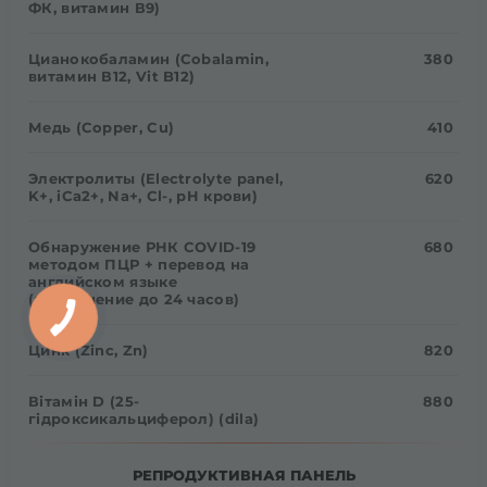
ФК, витамин В9)
Цианокобаламин (Cobalamin,
380
витамин В12, Vit B12)
Медь (Copper, Cu)
410
Электролиты (Electrolyte panel,
620
K+, iCa2+, Na+, Cl-, pH крови)
Обнаружение РНК COVID-19
680
методом ПЦР + перевод на
английском языке
(выполнение до 24 часов)
Цинк (Zinc, Zn)
820
Вітамін D (25-
880
гідроксикальциферол) (dila)
РЕПРОДУКТИВНАЯ ПАНЕЛЬ