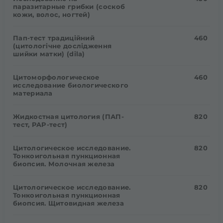
паразитарные грибки (соскоб
кожи, волос, ногтей)
Пап-тест традиційний
460
(цитологічне дослідження
шийки матки) (dila)
Цитоморфологическое
460
исследование биологического
материала
Жидкостная цитология (ПАП-
820
тест, PAP-тест)
Цитологическое исследование.
820
Тонкоигольная пункционная
биопсия. Молочная железа
Цитологическое исследование.
820
Тонкоигольная пункционная
биопсия. Щитовидная железа