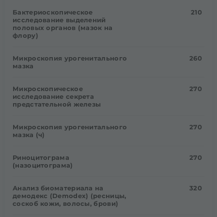
Бактериоскопическое
210
исследование выделений
половых органов (мазок на
флору)
Микроскопия урогенитального
260
мазка
Микроскопическое
270
исследование секрета
предстательной железы
Микроскопия урогенитального
270
мазка (ч)
Риноцитограма
270
(назоцитограма)
Анализ биоматериала на
320
демодекс (Demodex) (ресницы,
соскоб кожи, волосы, брови)