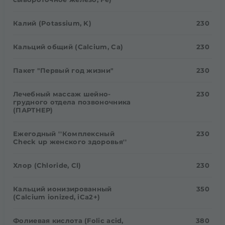
Калий (Potassium, K)
230
Кальций общий (Calcium, Ca)
230
Пакет "Первый год жизни"
230
Лечебный массаж шейно-
230
грудного отдела позвоночника
(ПАРТНЕР)
Ежегодный ''Комплексный
230
Check up женского здоровья''
Хлор (Chloride, Cl)
230
Кальций ионизированный
350
(Calcium ionized, іCa2+)
Фолиевая кислота (Folic acid,
380