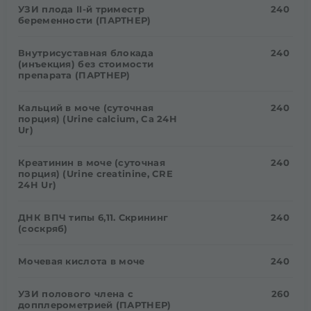
УЗИ плода II-й триместр
240
беременности (ПАРТНЕР)
Внутрисуставная блокада
240
(инъекция) без стоимости
препарата (ПАРТНЕР)
Кальций в моче (суточная
240
порция) (Urine calcium, Ca 24H
Ur)
Креатинин в моче (суточная
240
порция) (Urine creatinine, CRE
24H Ur)
ДНК ВПЧ типы 6,11. Скрининг
240
(соскряб)
Мочевая кислота в моче
240
УЗИ полового члена с
260
допплерометрией (ПАРТНЕР)