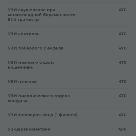
УЗИ акушерское при
470
многоплодной беременности
III-й триместр
УЗИ контроль
470
УЗИ лобкового симфиза
470
УЗИ нижнего отдела
470
кишечника
УЗИ печенки
470
УЗИ пилорического отдела
470
желудка
УЗИ филлеров лица (1 филлер)
470
УЗ-цервикометрия
490