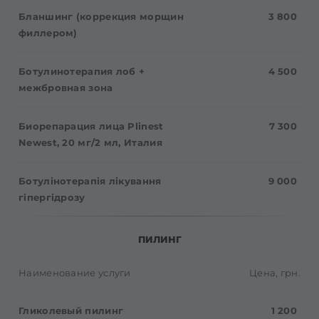
Бланшинг (коррекция морщин
3 800
филлером)
Ботулинотерапия лоб +
4 500
межбровная зона
Биорепарация лица Plinest
7 300
Newest, 20 мг/2 мл, Италия
Ботулінотерапія лікування
9 000
гіпергідрозу
ПИЛИНГ
Наименование услуги
Цена, грн.
Гликолевый пилинг
1 200