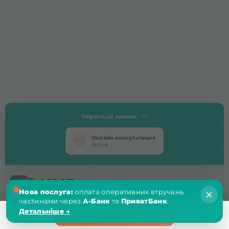
Обратный звонок
Онлайн консультация
врача
Лицензия приказ МОЗ
Нова послуга:
оплата оперативних втручань
Украины №728 от 29.06.2017
частинами через
А-Банк
та
ПриватБанк
.
Детальніше →
Запись на консультацию
Пн-Пт:
8:00 - 20:00
Киев, пр-т Мира, 19/18
(Днепровский район)
Суббота:
8:30 - 18:00