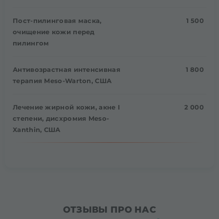
Пост-пилинговая маска,
1 500
очищение кожи перед
пилингом
Антивозрастная интенсивная
1 800
терапия Meso-Warton, США
Лечение жирной кожи, акне І
2 000
степени, дисхромия Meso-
Xanthin, США
ОТЗЫВЫ ПРО НАС