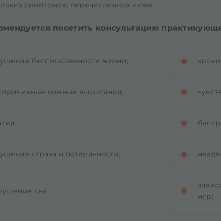
ольких симптомов, перечисленных ниже,
омендуется посетить консультацию практикующе
ущение бессмысленности жизни;
хрони
спричинные кожные высыпания;
чувст
атия;
беспр
ущение страха и потерянности;
неаде
завис
рушение сна;
игр;