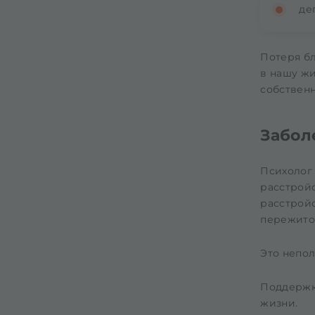
де
Потеря бл
в нашу жи
собствен
Забол
Психолог
расстройс
расстрой
пережитое
Это непол
Поддержк
жизни.