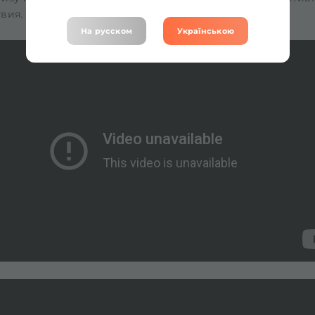
вия.
На русском
Українською