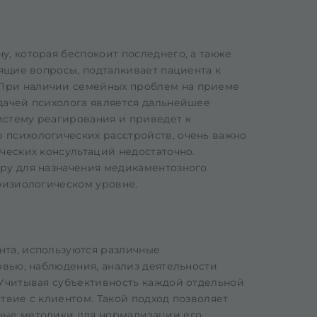
, которая беспокоит последнего, а также
дящие вопросы, подталкивает пациента к
При наличии семейных проблем на приеме
дачей психолога является дальнейшее
истему реагирования и приведет к
 психологических расстройств, очень важно
ческих консультаций недостаточно.
ру для назначения медикаментозного
физиологическом уровне.
нта, используются различные
рвью, наблюдения, анализ деятельности
 Учитывая субъективность каждой отдельной
твие с клиентом. Такой подход позволяет
ные методики для нормализации его