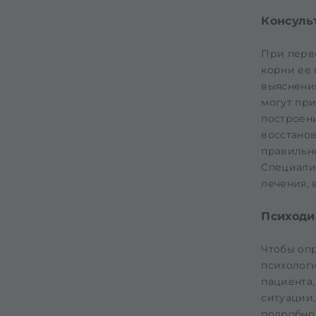
Консуль
При перво
корни ее 
выяснени
могут при
построен
восстано
правильно
Специалис
лечения, 
Психоди
Чтобы оп
психологи
пациента,
ситуации,
подробно