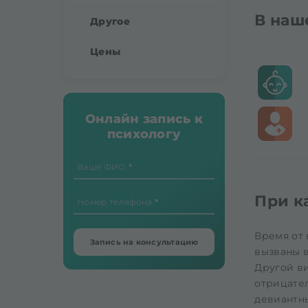
В наш
Другое
Цены
Онлайн запись к
психологу
Ваше ФИО
При к
Номер телефона
Время от 
Запись на консультацию
вызваны в
Другой ви
отрицате
девиантны