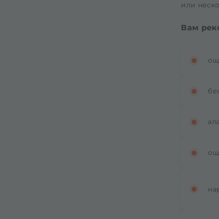
или неск
Вам рек
ощ
бе
ап
ощ
на