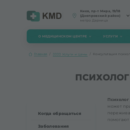
Киев, пр-т Мира, 19/18
(Днепровский район)
метро Дарница
О МЕДИЦИНСКОМ ЦЕНТРЕ
УСЛУГИ
Главная
Консультация психо
👨‍⚕️👩‍⚕️ Услуги и Цены
ПСИХОЛОГ
Психолог
может при
пережива
Когда обращаться
помогают
Заболевания