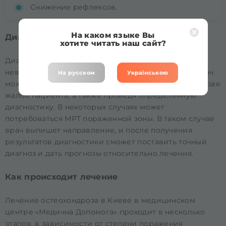
Снижение рефлексов.
На каком языке Вы
Диагностика остеохондроза позвоночника
хотите читать наш сайт?
Диагностика остеохондроза не представляет для
невролога особого труда. Уже на очном приеме врач
На русском
Українською
может поставить предварительный диагноз, на основе
жалоб пациента, а также проведя определенную
диагностику. В некоторых случаях может
потребоваться МРТ пораженной зоны. В таком случае
врач выпишет направление, и после получения
результатов диагностики сможет поставить точный
диагноз и дать прогнозы относительно лечения.
Как происходит лечение
Лечение остеохондроза в Киеве в медицинском
центре «Медична Допомога» проходит в несколько
этапов, в зависимости от степени поражения